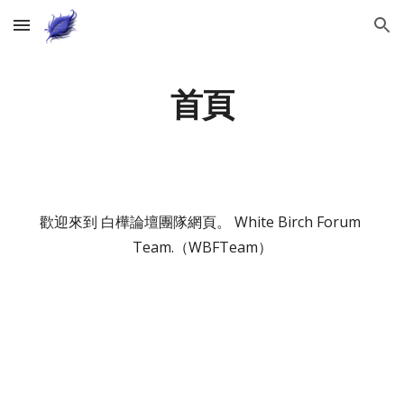
Skip to main content
Skip to navigation
首頁
歡迎來到 白樺論壇團隊網頁。 White Birch Forum 
Team.（WBFTeam）