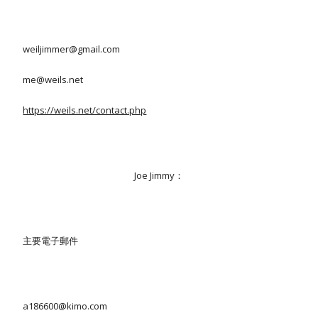
weiljimmer
@gmail.com
me@weils.net
https://weils.net/contact.php
Joe Jimmy：
主要電子郵件
a186600@kimo.com